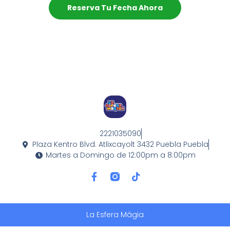
Reserva Tu Fecha Ahora
2221035090
Plaza Kentro Blvd. Atlixcayolt 3432 Puebla Puebla
Martes a Domingo de 12:00pm a 8:00pm
F
T
A
I
C
K
E
T
B
O
La Esfera Mágia
O
K