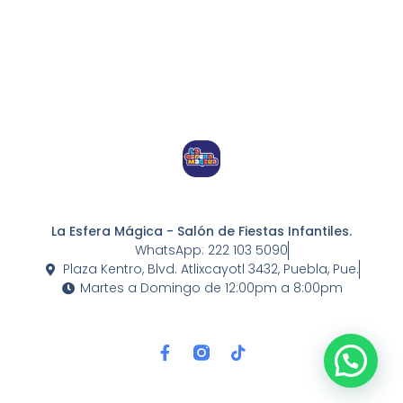
O
K
-
F
La Esfera Mágica - Salón de Fiestas Infantiles.
WhatsApp: 222 103 5090
Plaza Kentro, Blvd. Atlixcayotl 3432, Puebla, Pue.
Martes a Domingo de 12:00pm a 8:00pm
1
F
T
Reserva ahora!
A
I
C
K
E
T